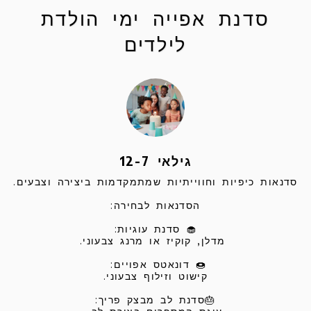
יסודות בקונדיטוריה | בצק רבוך (מפגש 1
מתוך 4)
03/02/2026 09:00 - 03/02/2026 11:00
גדעון בן יואש 7, אשקלון, Israel
לאנשים שרוצים ללמוד קונדיטוריה לעומק, אבל לא
רוצים להתחייב לקורס ארוך בבית-ספר. אני מזמינה
אתכם ל-4 שיעורים על 4 בצקים מרכזיים
בקונדיטוריה שימו לב: זוהי סדנה מתמשכת
המחולקת ל-4 מפגשים. ניתן להירשם לכל אחד
מהמפגשים בנפרד, או ל-4 המפגשים במחיר מיוחד
קרא עוד