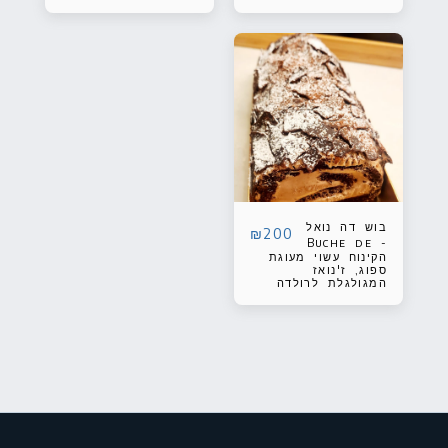
מפנקת עם שכבת
פריך וחמאתי או בצק
קרם וניל/שוקולד. ניתן
עלים.
לבחור את הכיתוב
וצבע הכיתוב שעל
העוגה. ניתן לבחור
את צבע עיטוף
העוגה. קוטר 18 ס"מ
בוש דה נואל
₪
200
- Buche de
הקינוח עשוי מעוגת
Noel
ספוג, ז'נואז
המגולגלת לרולדה
כשהיא ממולאת
בגנאש בטעם שוקולד
ומצופה בקרם זה על
מנת להידמות לגזע
עץ ובציפוי אבקת
סוכר על מנת לשוות
לה מראה של גזע עץ
מכוסה שלג.