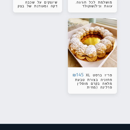
מושלמת לכל חגיגה.
שיוצקים על שכבה
עוגת וניל/שוקולד
דקה ומעודנת של בצק
מפנקת עם שכבת
פריך וחמאתי או בצק
קרם וניל/שוקולד. ניתן
עלים.
לבחור את הכיתוב
וצבע הכיתוב שעל
העוגה. ניתן לבחור
את צבע עיטוף
העוגה. קוטר 18 ס"מ
₪
145
פריז ברסט XL
פחזניה בצורת טבעת
מלאה בקרם מוסלין
פרלינה (מחית
פרלינה, חמאה וקרם
פטיסייר). המאפה
מעוטר בשקדים
פרוסים או באבקת
סוכר. קוטר 20 ס"מ