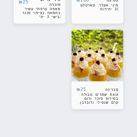
פטיפור
₪
25
סוכרה
מיני אקלר, טארטלט
מאפה צרפתי עשיר
30 יחידות
בחמאה בציפוי סוכר
גבישי 3 יח'
₪
25
סברינה
עוגת שמרים טבולה
בסירופ סוכר ורום,
קרם שנטילי ודובדבן.
1 יח'