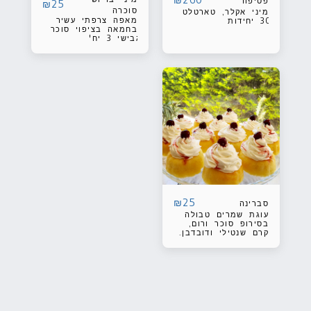
פטיפור
₪
25
סוכרה
מיני אקלר, טארטלט
מאפה צרפתי עשיר
30 יחידות
בחמאה בציפוי סוכר
גבישי 3 יח'
₪
25
סברינה
עוגת שמרים טבולה
בסירופ סוכר ורום,
קרם שנטילי ודובדבן.
1 יח'