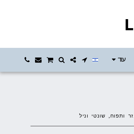
L
עוד
ר ותפוח, שונטי וניל