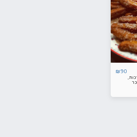
₪
90
ות,
ר