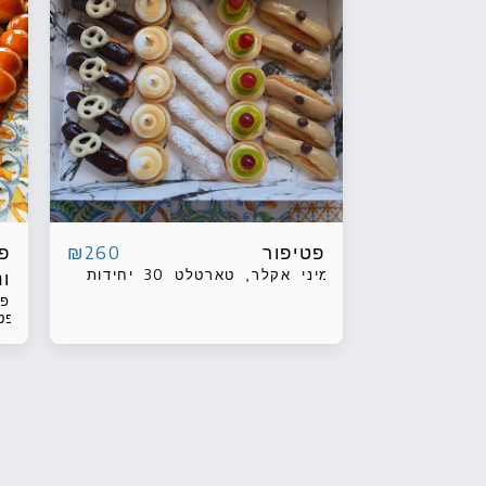
פטיפור
פח
₪
260
מיני אקלר, טארטלט 30 יחידות
ונ
פח
פטי