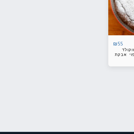
₪
55
קולד
וי אבקת