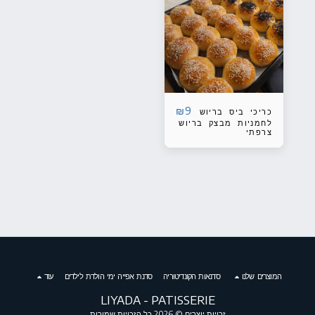
5 מיני פיצה : בצק
ביתי, רוטב עגבניות
איטלקי בתוספת :
טונה, זיתים קלמטה,
פטריות טריות, בצל
סגול, זיתים ירוקים 5
לחמניות מבצק בריוש
צרפתי במילויים
שונים : מטבל טונה,
סלט ביצים ומלפפון,
גבינה/פטה וירקות,
פסטו וירקות,
₪
9
כריכי ביס בריוש
גוואקמולה, ממרח
לחמניות מבצק בריוש
עגבניות מיובשות
צרפתי
ופלפלים קלויים
תוספת סלמון מעושן
- 5 ש"ח לכריך
המוצרים שלנו
סדנאות הקונדיטוריה
סדנת אפייה ימי הולדת לילדים
עוד
LIYADA - PATISSERIE
זכויות יוצרים © 2026 כל הזכויות שמורות