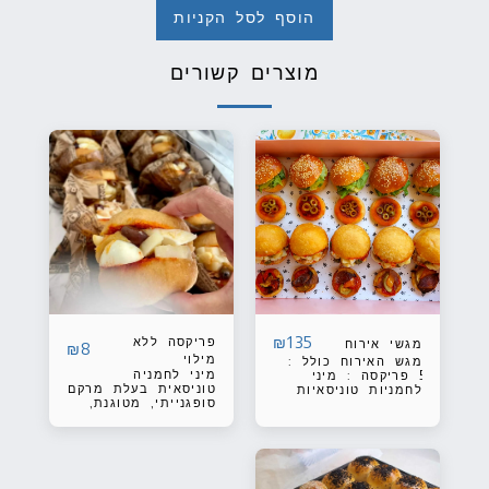
הוסף לסל הקניות
מוצרים קשורים
135
₪
פריקסה ללא
מגשי אירוח
₪
8
מילוי
מגש האירוח כולל :
מיני לחמניה
5 פריקסה : מיני
טוניסאית בעלת מרקם
לחמניות טוניסאיות
סופגנייתי, מטוגנת,
בעלות מרקם
אוורירית וללא מילוי.
סופגנייתי, מטוגנות,
אווריריות ובמילוי:
טונה, תפוחי אדמה,
לימון כבוש, עריסה
ביתית, ביצה קשה,
זיתים קלמטה/צלפים.