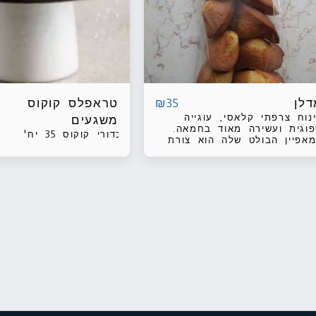
דלן
טראפלס קוקוס
₪
35
נוח צרפתי קלאסי, עוגייה
משגעים
וגית ועשירה מאוד בחמאה.
כדורי קוקוס 35 יח'
אפיין הבולט שלה הוא צורת
דף המתקבלת כתוצאה
פייתה בתבנית שקעים בצורה
פות. חבילה של 6 יח'