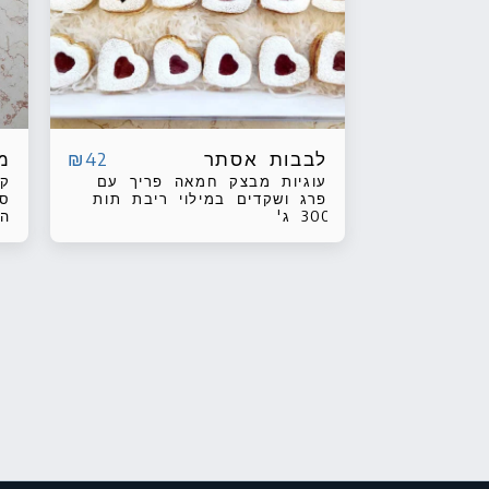
לבבות אסתר
מ
₪
42
עוגיות מבצק חמאה פריך עם
קי
פרג ושקדים במילוי ריבת תות
ספ
300 ג'
המ
הצ
מא
של צד