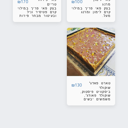
₪
170
₪
100
מרנג
טריים
בצק פאי פריך במילוי
בצק פאי פריך במילוי
קרם לימון ומרנג
קרם פטיסיר וניל
מעל.
ובעיטור מבחר פירות
טריים בעונה
טארט פאדג'
₪
130
שוקולד
ביסקוויט פיסטוק,
שוקולד פאודג',
משמשים יבשים