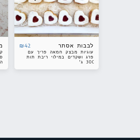
לבבות אסתר
מ
₪
42
עוגיות מבצק חמאה פריך עם
קי
פרג ושקדים במילוי ריבת תות
ספ
300 ג'
המ
הצ
מא
של צד