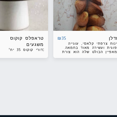
דלן
טראפלס קוקוס
₪
35
נוח צרפתי קלאסי, עוגייה
משגעים
וגית ועשירה מאוד בחמאה.
כדורי קוקוס 35 יח'
אפיין הבולט שלה הוא צורת
דף המתקבלת כתוצאה
פייתה בתבנית שקעים בצורה
פות. חבילה של 6 יח'