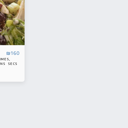
₪
160
mmes,
ins secs