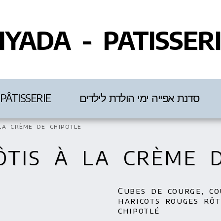
IYADA - PATISSER
PÂTISSERIE
סדנת אפייה ימי הולדת לילדים
la crème de chipotle
ÔTIS À LA CRÈME D
Cubes de courge, co
haricots rouges rôt
chipotlé