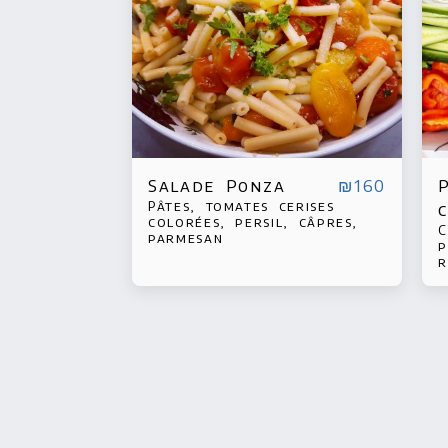
Salade Ponza
₪
160
Pâtes, tomates cerises
colorées, persil, câpres,
C
parmesan
p
r
p
K
r
s
o
c