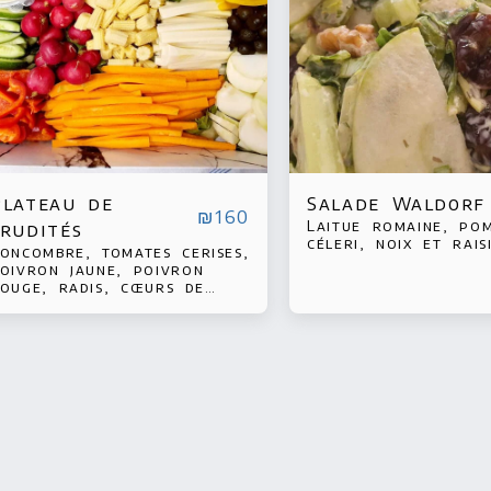
Plateau de
Salade Waldorf
₪
160
Laitue romaine, po
crudités
céleri, noix et rais
oncombre, tomates cerises,
oivron jaune, poivron
ouge, radis, cœurs de
almier, maïs nain, olives
alamata, carottes, chou-
ave accompagnés d'une
auce crémeuse ou blanche
u de tahini de votre
hoix.