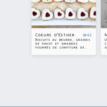
Coeurs d'Esther
₪
42
Biscuits au beurre, graines
U
de pavot et amandes
c
fourrés de confiture de
s
fraises 300 gr
b
p
l
s
m
co
u