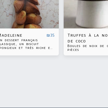
Madeleine
Truffes à la no
₪
35
n dessert français
de coco
lassique, un biscuit
Boules de noix de c
pongieux et très riche en
pièces
eurre. Sa caractéristique
rincipale est la forme de
a coquille obtenue à la
uite de sa cuisson dans un
oule en forme de
quillage. Paquet de 6
nités