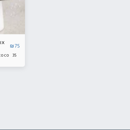
ix
₪
75
oco 35